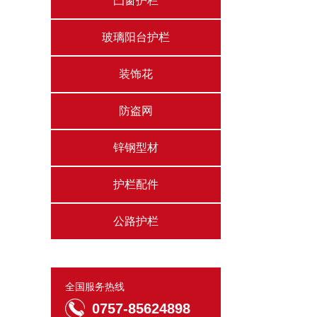
凸窗护栏
玻璃阳台护栏
装饰花
防盗网
锌钢型材
护栏配件
公路护栏
全国服务热线
0757-85624898