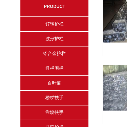
PRODUCT
锌钢护栏
波形护栏
铝合金护栏
栅栏围栏
百叶窗
楼梯扶手
靠墙扶手