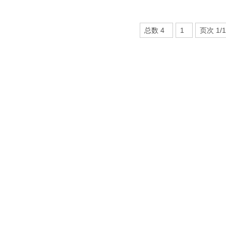
总数 4
1
页次 1/1